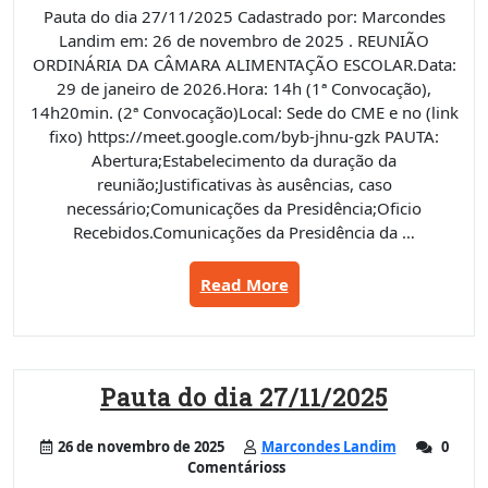
Pauta do dia 27/11/2025 Cadastrado por: Marcondes
Landim em: 26 de novembro de 2025 . REUNIÃO
ORDINÁRIA DA CÂMARA ALIMENTAÇÃO ESCOLAR.Data:
29 de janeiro de 2026.Hora: 14h (1ª Convocação),
14h20min. (2ª Convocação)Local: Sede do CME e no (link
fixo) https://meet.google.com/byb-jhnu-gzk PAUTA:
Abertura;Estabelecimento da duração da
reunião;Justificativas às ausências, caso
necessário;Comunicações da Presidência;Oficio
Recebidos.Comunicações da Presidência da …
“Pauta
Read More
do
dia
29/01/2026”
Pauta do dia 27/11/2025
26 de novembro de 2025
Marcondes Landim
0
Comentárioss