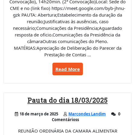
Convocação), 14h20min. (2ª Convocação)Local: Sede do
CME e no (link fixo) https://meet.google.com/byb-jhnu-
gzk PAUTA: Abertura;Estabelecimento da duração da
reunião;Justificativas às ausências, caso
necessário;Comunicações da Presidência;Aguardado
resposta de oficio.Comunicações da Presidência da
câmaraOutras comunicações do Pleno.
MATÉRIAS:Apreciação de Deliberação do Parecer da
Prestação de Contas …
“Pauta
Read More
do
dia
13/05/2025”
Pauta do dia 18/03/2025
18 de março de 2025
Marcondes Landim
0
Comentárioss
REUNIÃO ORDINÁRIA DA CAMARA ALIMENTAR