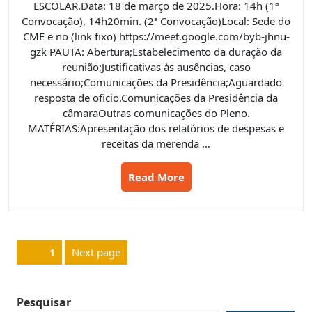
ESCOLAR.Data: 18 de março de 2025.Hora: 14h (1ª
Convocação), 14h20min. (2ª Convocação)Local: Sede do
CME e no (link fixo) https://meet.google.com/byb-jhnu-
gzk PAUTA: Abertura;Estabelecimento da duração da
reunião;Justificativas às ausências, caso
necessário;Comunicações da Presidência;Aguardado
resposta de oficio.Comunicações da Presidência da
câmaraOutras comunicações do Pleno.
MATÉRIAS:Apresentação dos relatórios de despesas e
receitas da merenda …
“Pauta
Read More
do
dia
18/03/2025”
Navegação
Next page
Page
1
por
posts
Pesquisar