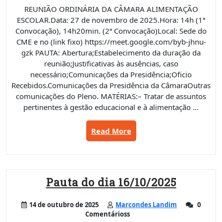
REUNIÃO ORDINÁRIA DA CÂMARA ALIMENTAÇÃO
ESCOLAR.Data: 27 de novembro de 2025.Hora: 14h (1ª
Convocação), 14h20min. (2ª Convocação)Local: Sede do
CME e no (link fixo) https://meet.google.com/byb-jhnu-
gzk PAUTA: Abertura;Estabelecimento da duração da
reunião;Justificativas às ausências, caso
necessário;Comunicações da Presidência;Oficio
Recebidos.Comunicações da Presidência da CâmaraOutras
comunicações do Pleno. MATÉRIAS:– Tratar de assuntos
pertinentes à gestão educacional e à alimentação …
“Pauta
Read More
do
dia
27/11/2025”
Pauta do dia 16/10/2025
14 de outubro de 2025
Marcondes Landim
0
Comentárioss