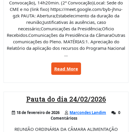
Convocação), 14h20min. (2ª Convocação)Local: Sede do
CME e no (link fixo) https://meet.google.com/byb-jhnu-
gzk PAUTA: Abertura;Estabelecimento da duração da
reunião;Justificativas às ausências, caso
necessário;Comunicações da Presidência;Oficio
Recebidos.Comunicações da Presidência da CâmaraOutras
comunicações do Pleno. MATÉRIAS:1. Apreciação do
Relatório da aplicação dos recursos do Programa Nacional
…
“Pauta
Read More
do
dia
17/03/2026”
Pauta do dia 24/02/2026
18 de fevereiro de 2026
Marcondes Landim
0
Comentárioss
REUNIÃO ORDINÁRIA DA CÂMARA ALIMENTAÇÃO