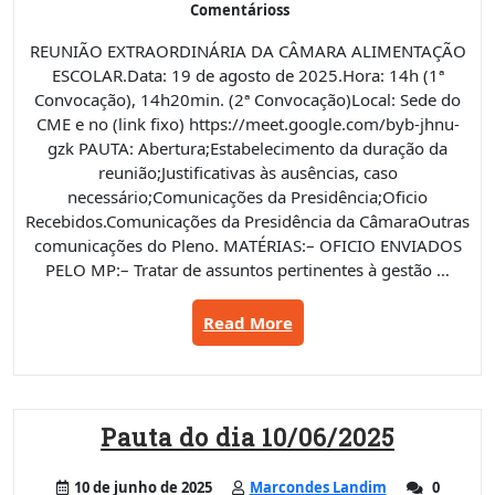
Comentárioss
REUNIÃO EXTRAORDINÁRIA DA CÂMARA ALIMENTAÇÃO
ESCOLAR.Data: 19 de agosto de 2025.Hora: 14h (1ª
Convocação), 14h20min. (2ª Convocação)Local: Sede do
CME e no (link fixo) https://meet.google.com/byb-jhnu-
gzk PAUTA: Abertura;Estabelecimento da duração da
reunião;Justificativas às ausências, caso
necessário;Comunicações da Presidência;Oficio
Recebidos.Comunicações da Presidência da CâmaraOutras
comunicações do Pleno. MATÉRIAS:– OFICIO ENVIADOS
PELO MP:– Tratar de assuntos pertinentes à gestão …
“Pauta
Read More
do
dia
19/08/2025.”
Pauta do dia 10/06/2025
10 de junho de 2025
Marcondes Landim
0