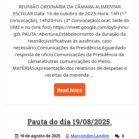
REUNIÃO ORDINÁRIA DA CÂMARA ALIMENTAR
ESCOLAR.Data: 16 de outubro de 2025.Hora: 14h (1ª
Convocação), 14h20min. (2ª Convocação)Local: Sede do
CME e no (link fixo) https://meet.google.com/byb-jhnu-
gzk PAUTA: Abertura;Estabelecimento da duração da
reunião;Justificativas às ausências, caso
necessário;Comunicações da Presidência;Aguardado
resposta de oficio.Comunicações da Presidência da
câmaraOutras comunicações do Pleno.
MATÉRIAS:Apresentação dos relatórios de despesas e
receitas da merenda …
“Pauta
Read More
do
dia
16/10/2025”
Pauta do dia 19/08/2025.
19 de agosto de 2025
Marcondes Landim
0