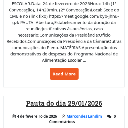
ESCOLAR.Data: 24 de fevereiro de 2026Hora: 14h (1ª
Convocação), 14h20min. (2ª Convocação)Local: Sede do
CME e no (link fixo) https://meet.google.com/byb-jhnu-
gzk PAUTA: Abertura;Estabelecimento da duração da
reunião;Justificativas às ausências, caso
necessário;Comunicações da Presidência;Oficio
Recebidos.Comunicações da Presidência da CâmaraOutras
comunicações do Pleno. MATÉRIAS:Apresentação dos
demonstrativos de despesas do Programa Nacional de
Alimentação Escolar …
“Pauta
Read More
do
dia
24/02/2026”
Pauta do dia 29/01/2026
4 de fevereiro de 2026
Marcondes Landim
0
Comentárioss