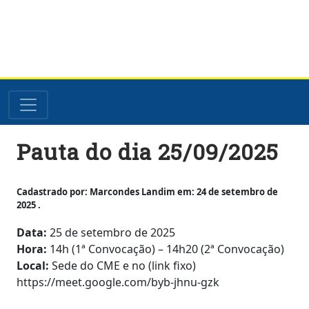
Skip
Pauta do dia 25/09/2025
to
content
Cadastrado por: Marcondes Landim em: 24 de setembro de
2025 .
Data:
25 de setembro de 2025
Hora:
14h (1ª Convocação) – 14h20 (2ª Convocação)
Local:
Sede do CME e no (link fixo)
https://meet.google.com/byb-jhnu-gzk