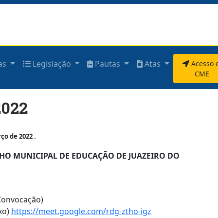
as
Legislação
Pautas
Atas
Acesso 
CME
2022
o de 2022 .
O MUNICIPAL DE EDUCAÇÃO DE JUAZEIRO DO
 Convocação)
ixo)
https://meet.google.com/rdg-ztho-igz