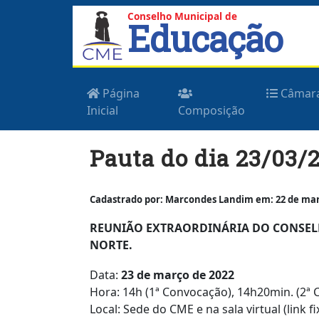
Conselho Municipal de
Educação
Página
Câmar
Inicial
Composição
Skip
Pauta do dia 23/03/
to
content
Cadastrado por: Marcondes Landim em: 22 de març
REUNIÃO EXTRAORDINÁRIA DO CONSELH
NORTE.
Data:
23 de março de 2022
Hora: 14h (1ª Convocação), 14h20min. (2ª
Local: Sede do CME e na sala virtual (link f