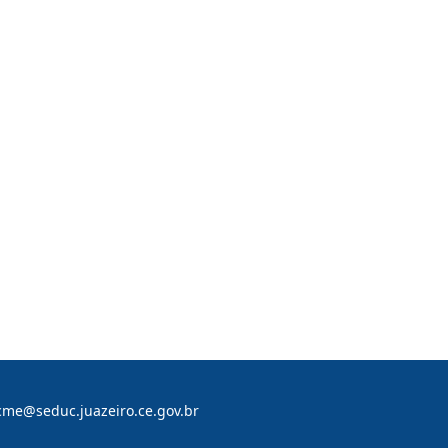
 cme@seduc.juazeiro.ce.gov.br