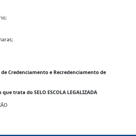
;
rio;
maras;
os de Credenciamento e Recredenciamento de
ão que trata do SELO ESCOLA LEGALIZADA
IÃO