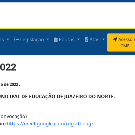
as
Legislação
Pautas
Atas
Acesso 
CME
2022
 de 2022 .
ICIPAL DE EDUCAÇÃO DE JUAZEIRO DO NORTE.
 Convocação)
ixo)
https://meet.google.com/rdg-ztho-igz