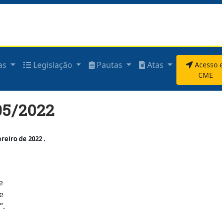
as
Legislação
Pautas
Atas
Acesso 
CME
5/2022
eiro de 2022 .
e
e
”.