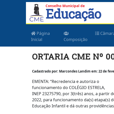
Conselho Municipal de
Educação
Página
Câmar
Inicial
Composição
Skip
ORTARIA CME Nº 00
to
content
Cadastrado por: Marcondes Landim em: 22 de fever
EMENTA: “Recredencia e autoriza o
funcionamento do COLÉGIO ESTRELA,
INEP 23275790, por 3(três) anos, a partir d
2022, para funcionamento da(s) etapa(s) d
Educação Infantil e dá outras providências