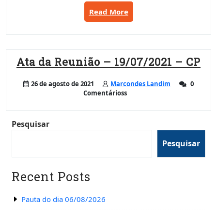
“Pauta
Read More
do
dia
18/01/2024”
Ata da Reunião – 19/07/2021 – CP
26 de agosto de 2021
Marcondes Landim
0
Comentárioss
Pesquisar
Pesquisar
Recent Posts
Pauta do dia 06/08/2026