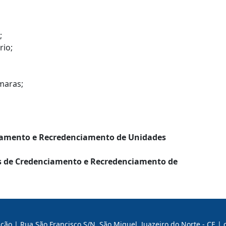
;
rio;
maras;
ciamento e Recredenciamento de Unidades
os de Credenciamento e Recredenciamento de
ão | Rua São Francisco S/N, São Miguel, Juazeiro do Norte - CE |