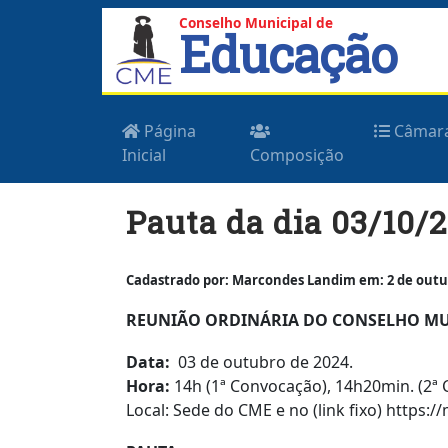
Conselho Municipal de
Educação
Página
Câmar
Inicial
Composição
Skip
Pauta da dia 03/10/
to
content
Cadastrado por: Marcondes Landim em: 2 de outub
REUNIÃO ORDINÁRIA DO CONSELHO MUN
Data:
03 de outubro de 2024.
Hora:
14h (1ª Convocação), 14h20min. (2ª
Local: Sede do CME e no (link fixo) https