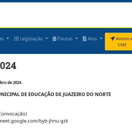
as
Legislação
Pautas
Atas
Acesso 
CME
2024
ro de 2024 .
ICIPAL DE EDUCAÇÃO DE JUAZEIRO DO NORTE
 Convocação)
://meet.google.com/byb-jhnu-gzk