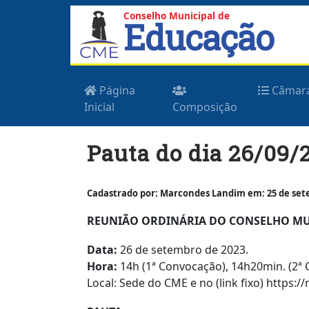
Conselho Municipal de
Educação
Página
Câmar
Inicial
Composição
Skip
Pauta do dia 26/09/
to
content
Cadastrado por: Marcondes Landim em: 25 de sete
REUNIÃO ORDINÁRIA DO CONSELHO MUN
Data:
26 de setembro de 2023.
Hora:
14h (1ª Convocação), 14h20min. (2ª
Local: Sede do CME e no (link fixo) https