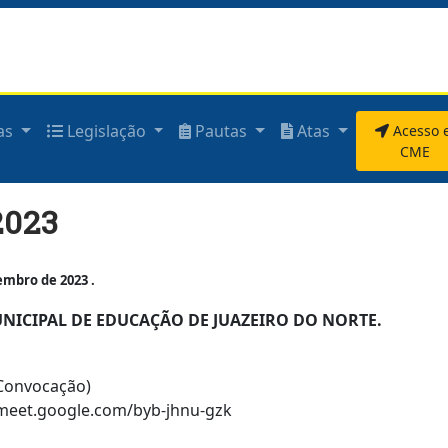
as
Legislação
Pautas
Atas
Acesso 
CME
2023
mbro de 2023 .
ICIPAL DE EDUCAÇÃO DE JUAZEIRO DO NORTE.
 Convocação)
://meet.google.com/byb-jhnu-gzk